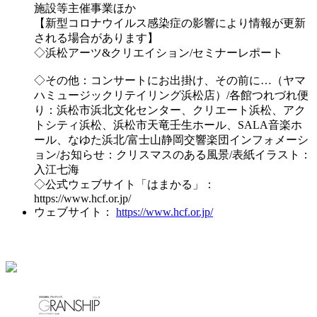
施設等主催事業ほか
【新型コロナウイルス感染症の影響により情報が更新
される場合があります】
◇浜松アーツ&クリエイション/セミナーレポート
◇その他：コンサートにお出掛け、その前に…（ヤマ
ハミュージックリテイリング浜松店）/各館つれづれ便
り：浜松市浜北文化センター、クリエート浜松、アク
トシティ浜松、浜松市天竜壬生ホール、SALA音楽ホ
ール、なゆた浜北/富士山静岡交響楽団インフォメーシ
ョン/お知らせ：クリスマスのある風景/表紙イラスト：
入江七海
◇公式ウェブサイト「はまかる」：
https://www.hcf.or.jp/
ウェブサイト：
https://www.hcf.or.jp/