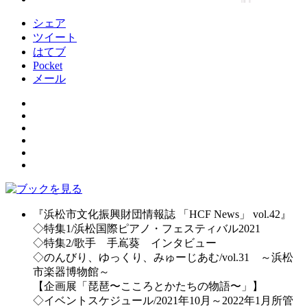
シェア
ツイート
はてブ
Pocket
メール
『浜松市文化振興財団情報誌 「HCF News」 vol.42』
◇特集1/浜松国際ピアノ・フェスティバル2021
◇特集2/歌手 手嶌葵 インタビュー
◇のんびり、ゆっくり、みゅーじあむ/vol.31 ～浜松
市楽器博物館～
【企画展「琵琶〜こころとかたちの物語〜」】
◇イベントスケジュール/2021年10月～2022年1月所管