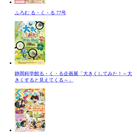
ふろむ る・く・る 77号
静岡科学館る・く・る企画展「大きくしてみた！～大
きくすると見えてくる～」