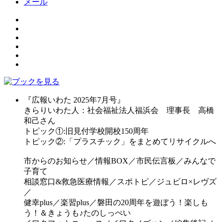
メール
『広報いわた 2025年7月号』
きらりいわた人：社会福祉法人福浜会 理事長 高橋
和己さん
トピック①:旧見付学校開校150周年
トピック②:「プラスチック」をまとめてリサイクルへ
市からのお知らせ／情報BOX／市民伝言板／みんなで
子育て
相談窓口&救急医療情報／スポトピ／ジュビロ×レヴズ
／
健幸plus／楽習plus／磐田の20周年を遊ぼう！楽しも
う！＆きょうも♪たのしっぺい