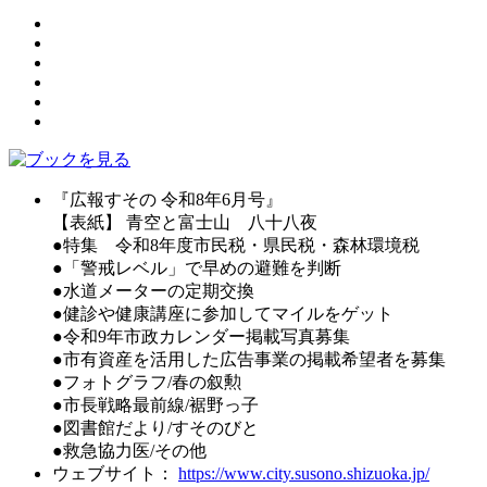
『広報すその 令和8年6月号』
【表紙】 青空と富士山 八十八夜
●特集 令和8年度市民税・県民税・森林環境税
●「警戒レベル」で早めの避難を判断
●水道メーターの定期交換
●健診や健康講座に参加してマイルをゲット
●令和9年市政カレンダー掲載写真募集
●市有資産を活用した広告事業の掲載希望者を募集
●フォトグラフ/春の叙勲
●市長戦略最前線/裾野っ子
●図書館だより/すそのびと
●救急協力医/その他
ウェブサイト：
https://www.city.susono.shizuoka.jp/