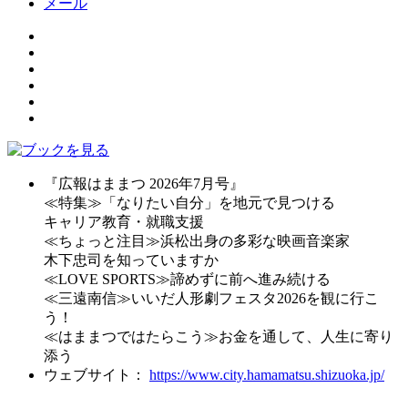
メール
『広報はままつ 2026年7月号』
≪特集≫「なりたい自分」を地元で見つける
キャリア教育・就職支援
≪ちょっと注目≫浜松出身の多彩な映画音楽家
木下忠司を知っていますか
≪LOVE SPORTS≫諦めずに前へ進み続ける
≪三遠南信≫いいだ人形劇フェスタ2026を観に行こ
う！
≪はままつではたらこう≫お金を通して、人生に寄り
添う
ウェブサイト：
https://www.city.hamamatsu.shizuoka.jp/