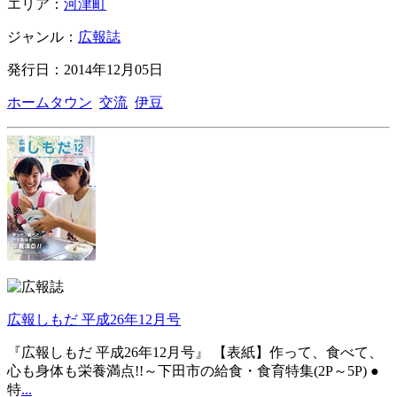
エリア：
河津町
ジャンル：
広報誌
発行日：2014年12月05日
ホームタウン
交流
伊豆
広報しもだ 平成26年12月号
『広報しもだ 平成26年12月号』 【表紙】作って、食べて、
心も身体も栄養満点!!～下田市の給食・食育特集(2P～5P) ●
特
...