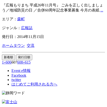
『広報もりまち 平成26年11月号』 ごみを正しく出しましょ
う／地域防災の日 ／合併60周年記念事業募集 今月の表紙
...
エリア：
森町
ジャンル：
広報誌
発行日：2014年11月15日
ホームタウン
交流
1
«
606
607
608
»
615
Event e情報
Facebook
twitter
はじめてご利用される方へ