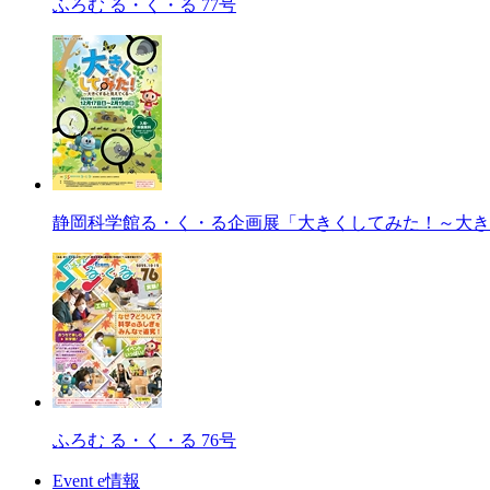
ふろむ る・く・る 77号
静岡科学館る・く・る企画展「大きくしてみた！～大き
ふろむ る・く・る 76号
Event e情報