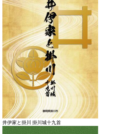
井伊家と掛川 掛川城十九首