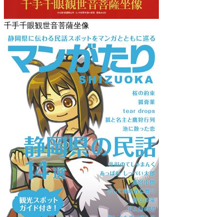
千手千眼観世音菩薩坐像