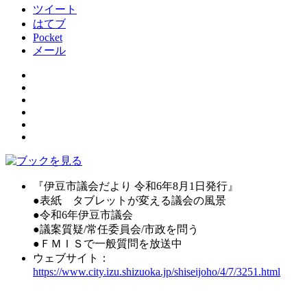
ツイート
はてブ
Pocket
メール
『伊豆市議会だより 令和6年8月1日発行』
●表紙 タブレットが変える議会の風景
●令和6年伊豆市議会
●議案質疑/常任委員会/市政を問う
●ＦＭＩＳで一般質問を放送中
ウェブサイト：
https://www.city.izu.shizuoka.jp/shiseijoho/4/7/3251.html