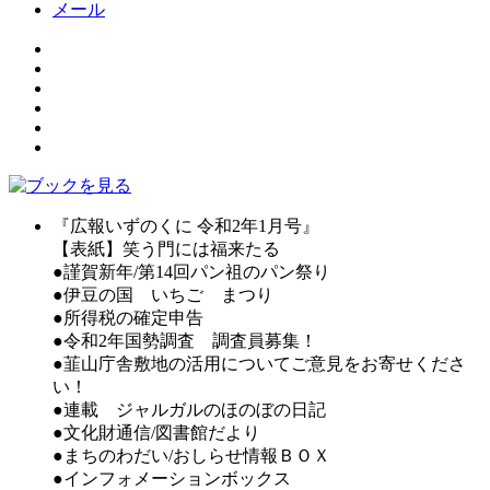
メール
『広報いずのくに 令和2年1月号』
【表紙】笑う門には福来たる
●謹賀新年/第14回パン祖のパン祭り
●伊豆の国 いちご まつり
●所得税の確定申告
●令和2年国勢調査 調査員募集！
●韮山庁舎敷地の活用についてご意見をお寄せくださ
い！
●連載 ジャルガルのほのぼの日記
●文化財通信/図書館だより
●まちのわだい/おしらせ情報ＢＯＸ
●インフォメーションボックス