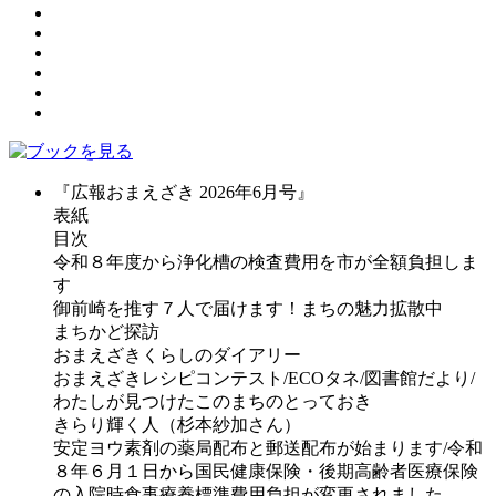
『広報おまえざき 2026年6月号』
表紙
目次
令和８年度から浄化槽の検査費用を市が全額負担しま
す
御前崎を推す７人で届けます！まちの魅力拡散中
まちかど探訪
おまえざきくらしのダイアリー
おまえざきレシピコンテスト/ECOタネ/図書館だより/
わたしが見つけたこのまちのとっておき
きらり輝く人（杉本紗加さん）
安定ヨウ素剤の薬局配布と郵送配布が始まります/令和
８年６月１日から国民健康保険・後期高齢者医療保険
の入院時食事療養標準費用負担が変更されました