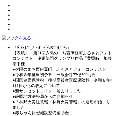
『広報にしいず 令和8年4月号』
【表紙】 第21回夕陽のまち西伊豆町ふるさとフォト
コンテスト 夕陽部門グランプリ作品「黄昏時」加藤
泰平様
●夕陽のまち西伊豆町 ふるさとフォトコンテスト
●令和８年度当初予算 一般会計77億500万円
●国民健康保険税・後期高齢者医療保険料 令和８年4
月1日からの改定について
●新サンセットコイン 始まりました
●静岡地方法務局からのお知らせ
●「林野火災注意報・林野火災警報」の運用が始まり
ました
●赤ちゃん休憩施設整備補助金