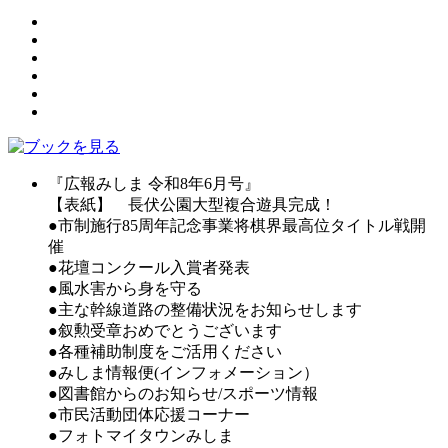
『広報みしま 令和8年6月号』
【表紙】 長伏公園大型複合遊具完成！
●市制施行85周年記念事業将棋界最高位タイトル戦開
催
●花壇コンクール入賞者発表
●風水害から身を守る
●主な幹線道路の整備状況をお知らせします
●叙勲受章おめでとうございます
●各種補助制度をご活用ください
●みしま情報便(インフォメーション）
●図書館からのお知らせ/スポーツ情報
●市民活動団体応援コーナー
●フォトマイタウンみしま