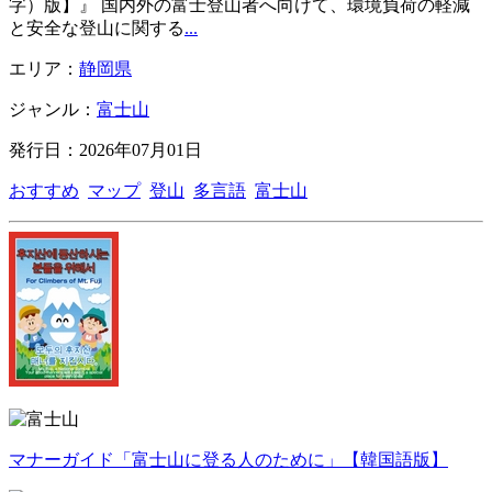
字）版】』 国内外の富士登山者へ向けて、環境負荷の軽減
と安全な登山に関する
...
エリア：
静岡県
ジャンル：
富士山
発行日：2026年07月01日
おすすめ
マップ
登山
多言語
富士山
マナーガイド「富士山に登る人のために」【韓国語版】