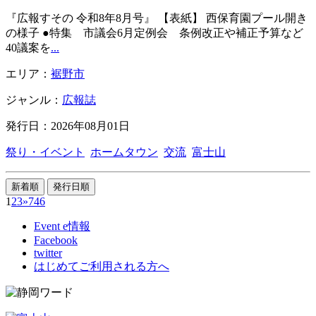
『広報すその 令和8年8月号』 【表紙】 西保育園プール開き
の様子 ●特集 市議会6月定例会 条例改正や補正予算など
40議案を
...
エリア：
裾野市
ジャンル：
広報誌
発行日：2026年08月01日
祭り・イベント
ホームタウン
交流
富士山
1
2
3
»
746
Event e情報
Facebook
twitter
はじめてご利用される方へ