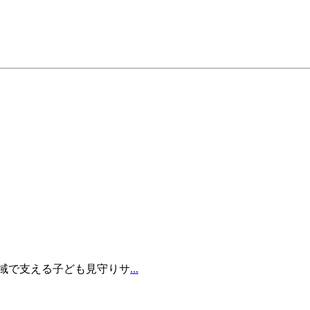
ions ●地域で支える子ども見守りサ
...