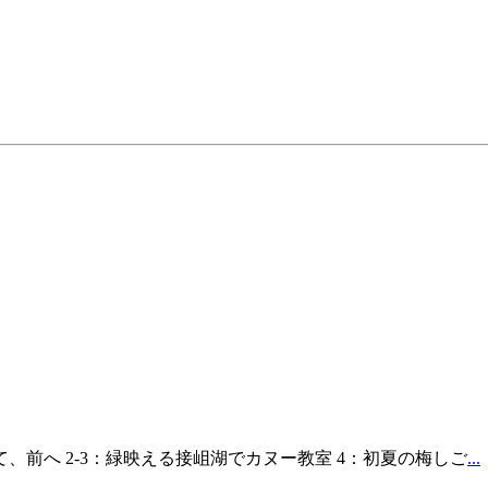
て、前へ 2-3：緑映える接岨湖でカヌー教室 4：初夏の梅しご
...