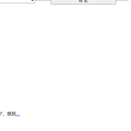
プ。県民
...