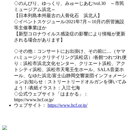
◇のんびり、ゆっくり、みゅーじあむ/vol.30 ～市民
ミュージアム浜北～
【日本列島本州最古の人骨化石 浜北人】
◇イベントスケジュール/2021年7月～10月の所管施設
等主催事業ほか
【新型コロナウイルス感染症の影響により情報が更新
される場合があります】
◇その他：コンサートにお出掛け、その前に…（ヤマ
ハミュージックリテイリング浜松店）/各館つれづれ便
り：浜松市浜北文化センター、クリエート浜松、アク
トシティ浜松、浜松市天竜壬生ホール、SALA音楽ホ
ール、なゆた浜北/富士山静岡交響楽団インフォメーシ
ョン/お知らせ：ストリートリードオルガンを弾いてみ
よう！/表紙イラスト：入江七海
◇公式ウェブサイト「はまかる」：
https://www.hcf.or.jp/
ウェブサイト：
https://www.hcf.or.jp/