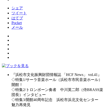
シェア
ツイート
はてブ
Pocket
メール
『浜松市文化振興財団情報誌 「HCF News」 vol.41』
◇特集1/サーラ音楽ホール（浜松市市民音楽ホール）
開館！
◇特集2/トロンボーン奏者 中川英二郎（侍BRASS楽
団長）インタビュー
◇特集3/開館40周年記念 浜松市浜北文化センター
魅力再発見