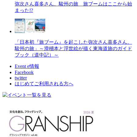
弥次さん喜多さん、駿州の旅 旅ブームはここから始
まった!?
「日本初『旅ブーム』を起こした弥次さん喜多さん、
駿州の旅」～滑稽本と浮世絵が描く東海道旅のガイド
ブック（道中記）～
Event e情報
Facebook
twitter
はじめてご利用される方へ