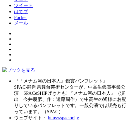
ツイート
はてブ
Pocket
メール
『『メナム河の日本人』鑑賞パンフレット』
SPAC-静岡県舞台芸術センターが、中高生鑑賞事業公
演 SPACeSHIPげきとも! 『メナム河の日本人』（演
出：今井朋彦、作：遠藤周作）で中高生の皆様にお配
りしているパンフレットです。一般公演では販売も行
っています。（SPAC）
ウェブサイト：
https://spac.or.jp/