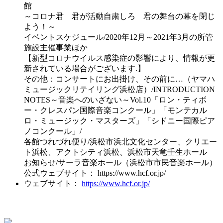
館
～コロナ君 君が活動自粛しろ 君の舞台の幕を閉じ
よう！～
イベントスケジュール/2020年12月～2021年3月の所管
施設主催事業ほか
【新型コロナウイルス感染症の影響により、情報が更
新されている場合がございます.】
その他：コンサートにお出掛け、その前に…（ヤマハ
ミュージックリテイリング浜松店）/INTRODUCTION
NOTES～音楽へのいざない～Vol.10「ロン・ティボ
ー・クレスパン国際音楽コンクール」「モンテカル
ロ・ミュージック・マスターズ」「シドニー国際ピア
ノコンクール」/
各館つれづれ便り/浜松市浜北文化センター、クリエー
ト浜松、アクトシティ浜松、浜松市天竜壬生ホール
お知らせ/サーラ音楽ホール（浜松市市民音楽ホール）
公式ウェブサイト： https://www.hcf.or.jp/
ウェブサイト：
https://www.hcf.or.jp/