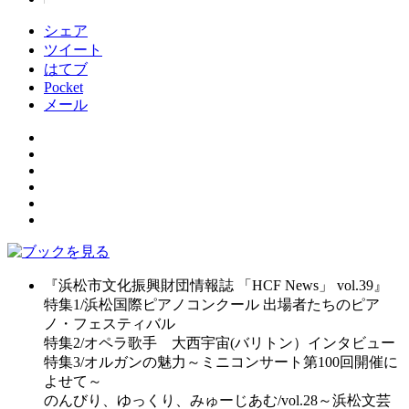
シェア
ツイート
はてブ
Pocket
メール
『浜松市文化振興財団情報誌 「HCF News」 vol.39』
特集1/浜松国際ピアノコンクール 出場者たちのピア
ノ・フェスティバル
特集2/オペラ歌手 大西宇宙(バリトン）インタビュー
特集3/オルガンの魅力～ミニコンサート第100回開催に
よせて～
のんびり、ゆっくり、みゅーじあむ/vol.28～浜松文芸